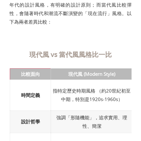
年代的設計風格，有明確的設計原則；而當代風比較彈
性，會隨著時代和潮流不斷演變的「現在流行」風格。以
下為兩者差異比較：
現代風 vs 當代風風格比一比
比較面向
現代風 (Modern Style)
指
指特定歷史時期風格 （約20世紀初至
時間定義
變
中期，特別是1920s-1960s）
強調「形隨機能」，追求實用、理
設計哲學
融
性、簡潔
線