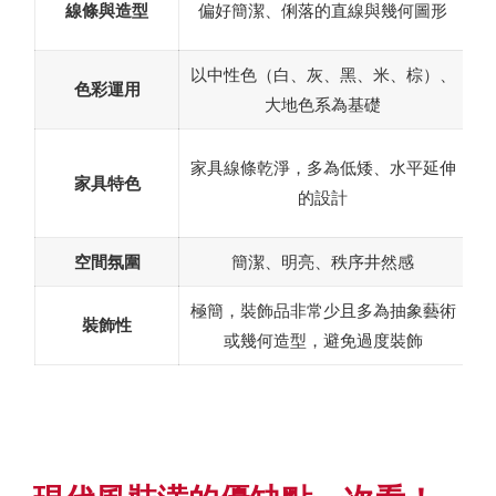
線條與造型
偏好簡潔、俐落的直線與幾何圖形
以中性色（白、灰、黑、米、棕）、
同
色彩運用
大地色系為基礎
家
家具線條乾淨，多為低矮、水平延伸
家具特色
計
的設計
空間氛圍
簡潔、明亮、秩序井然感
極簡，裝飾品非常少且多為抽象藝術
相
裝飾性
或幾何造型，避免過度裝飾