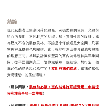
結論
現代風裝潢以簡潔俐落的線條、沉穩柔和的色調、光線與
留白的應用、不同材質的點綴，加上實用性高的設計，成
為歷久不衰的裝修風格。不論是小坪數還是大空間，只要
掌握好風格特色與關鍵元素，就能打造出兼具質感與機能
的理想空間。卓峰設計擁有豐富的室內裝修經驗與專業團
隊，從平面圖到完工，陪你完成每一個細節。想打造一個
屬於你的簡約現代風空間？
立即與我們聯絡
，讓我們幫你
實現理想中的居住環境！
〈延伸閱讀：
裝修前必讀！室內裝修許可證費用、申請流
程和注意事項一次掌握
〉
〈延伸閱讀：
統包工程是什麼？真的比較省？5大重點評