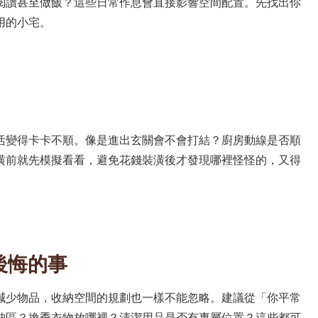
閱讀甚至做飯？這些日常作息會直接影響空間配置。先找出你
用的小宅。
活變得卡卡不順。像是進出玄關會不會打結？廚房動線是否順
潢前就先模擬看看，避免花錢裝潢後才發現哪裡怪怪的，又得
後悔的事
減少物品，收納空間的規劃也一樣不能忽略。建議從「你平常
納區？換季衣物放哪裡？清潔用品是否有專屬位置？這些都可