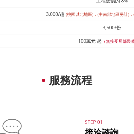
工程總價的 8%
3,000/趟
(桃園以北地區)．(中南部地區另計)．(
3,500/份
100萬元 起
（無接受局部裝修
服務流程
STEP 01
接洽諮詢