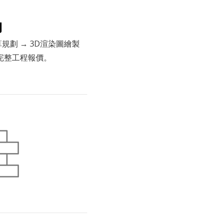
約
規劃 → 3D渲染圖繪製
供完整工程報價。