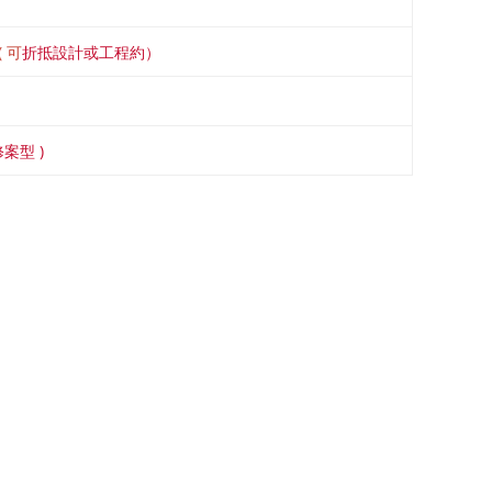
 可
折抵設計或工程約）
案型 )