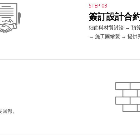
STEP 03
簽訂設計合
細節與材質討論 → 預算
→ 施工圖繪製 → 提
度回報。