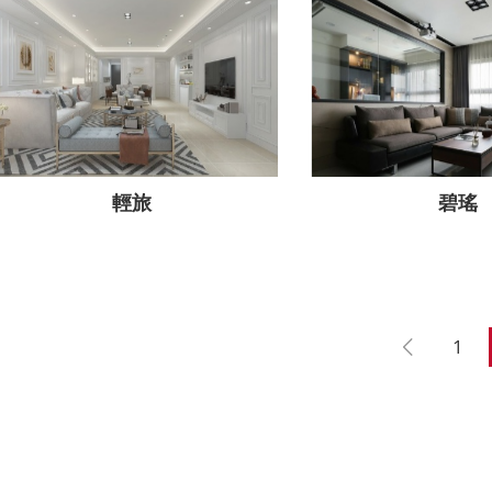
輕旅
碧瑤
1