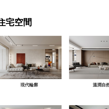
住宅空間
現代輪廓
溫潤自