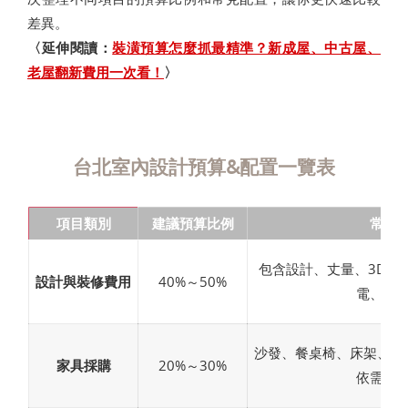
差異。
〈延伸閱讀：
裝潢預算怎麼抓最精準？新成屋、中古屋、
老屋翻新費用一次看！
〉
台北室內設計預算&配置一覽表
項目類別
建議預算比例
常見
包含設計、丈量、3D圖
設計與裝修費用
40%～50%
電、地
沙發、餐桌椅、床架、衣
家具採購
20%～30%
依需求