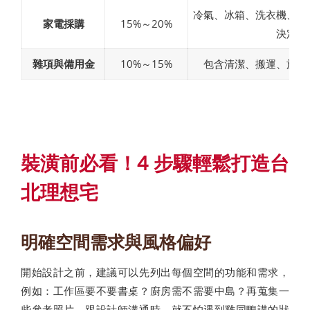
冷氣、冰箱、洗衣機、電
家電採購
15%～20%
決定預
雜項與備用金
10%～15%
包含清潔、搬運、施工
裝潢前必看！4 步驟輕鬆打造台
北理想宅
明確空間需求與風格偏好
開始設計之前，建議可以先列出每個空間的功能和需求，
例如：工作區要不要書桌？廚房需不需要中島？再蒐集一
些參考照片，跟設計師溝通時，就不怕遇到雞同鴨講的狀