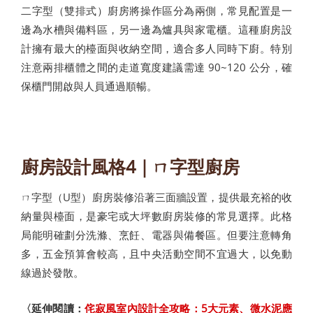
二字型（雙排式）廚房將操作區分為兩側，常見配置是一
邊為水槽與備料區，另一邊為爐具與家電櫃。這種廚房設
計擁有最大的檯面與收納空間，適合多人同時下廚。特別
注意兩排櫃體之間的走道寬度建議需達 90~120 公分，確
保櫃門開啟與人員通過順暢。
廚房設計風格4｜ㄇ字型廚房
ㄇ字型（U型）廚房裝修沿著三面牆設置，提供最充裕的收
納量與檯面，是豪宅或大坪數廚房裝修的常見選擇。此格
局能明確劃分洗滌、烹飪、電器與備餐區。但要注意轉角
多，五金預算會較高，且中央活動空間不宜過大，以免動
線過於發散。
〈延伸閱讀：
侘寂風室內設計全攻略：5大元素、微水泥應