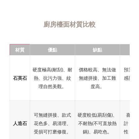
廚房檯面材質比較
材質
優點
缺點
適
硬度極高(耐刮)、耐
價格較高、無法做
預算充
石英石
熱、抗污力強、紋
無縫拼接、加工難
感與耐
理自然美觀。
度高。
飪
可無縫拼接、款式
硬度較低(易刮傷)、
喜歡
人造石
花色多、易清理、
不耐熱(不可直放熱
計，注
受損可打磨修復。
鍋)、易吃色。
性，預