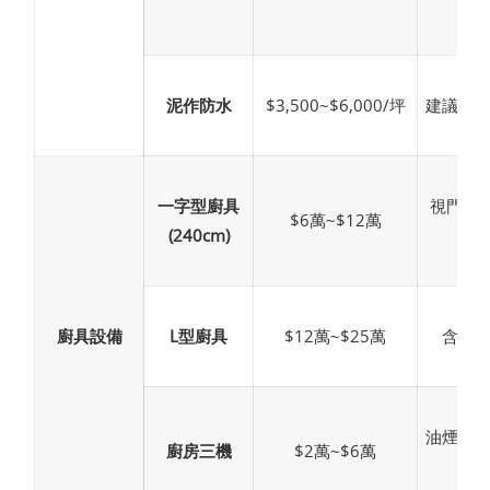
泥作防水
$3,500~$6,000/坪
建議全
一字型廚具
視門片
$6萬~$12萬
(240cm)
廚具設備
L型廚具
$12萬~$25萬
含轉
油煙機
廚房三機
$2萬~$6萬
碗