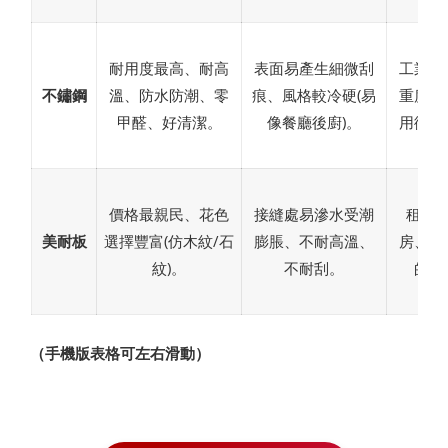
耐用度最高、耐高
表面易產生細微刮
工業風
不鏽鋼
溫、防水防潮、零
痕、風格較冷硬(易
重度烹
甲醛、好清潔。
像餐廳後廚)。
用衛生
價格最親民、花色
接縫處易滲水受潮
租屋
美耐板
選擇豐富(仿木紋/石
膨脹、不耐高溫、
房、預
紋)。
不耐刮。
的廚
（手機版表格可左右滑動）