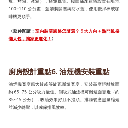
爐、烤箱、冰箱），避免跳電。檯面插座建議設置在離地
100~110 公分處，並加裝開關與防水蓋，使用攪拌棒或咖
啡機更順手。
〈延伸閱讀：
室內裝潢風格怎麼選？５大方向＋熱門風格
懶人包，讓家更進化！
〉
廚房設計重點6. 油煙機安裝重點
油煙機寬度應大於或等於瓦斯爐寬度，安裝高度距離爐面
約 65~75 公分吸力最佳。側吸式油煙機可離爐面更近（約
35~45 公分），吸油效果好且不撞頭。排煙管應盡量縮短
並減少轉彎，以確保排風效率。