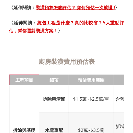
〈延伸閱讀：
裝潢預算怎麼評估？ 如何預估一次就懂 !
〉
〈延伸閱讀：
統包工程是什麼？真的比較省？5大重點評
估，幫你選對裝潢方案！
〉
廚房裝潢費用預估表
工程項目
細項
預估費用範圍
備
拆除與清運
$1.5萬~$2.5萬/車
含舊廚
新增迴
拆除與基礎
水電重配
$2萬~$3.5萬